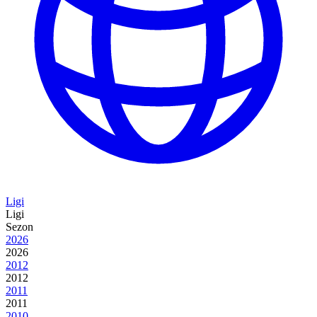
Ligi
Ligi
Sezon
2026
2026
2012
2012
2011
2011
2010