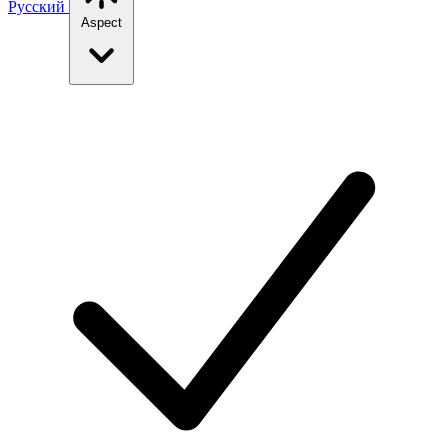
Русский
Aspect