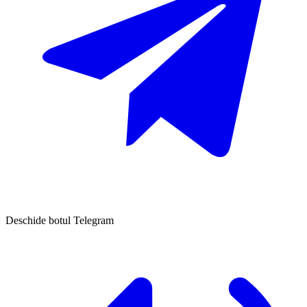
Deschide botul Telegram