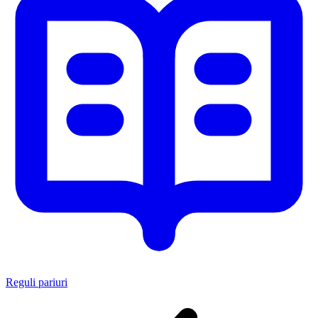
Reguli pariuri