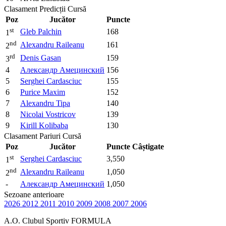
Clasament Predicții Cursă
Poz
Jucător
Puncte
st
Gleb Palchin
168
1
nd
Alexandru Raileanu
161
2
rd
Denis Gasan
159
3
4
Александр Амецинский
156
5
Serghei Cardasciuc
155
6
Purice Maxim
152
7
Alexandru Tipa
140
8
Nicolai Vostricov
139
9
Kirill Kolibaba
130
Clasament Pariuri Cursă
Poz
Jucător
Puncte Câștigate
st
Serghei Cardasciuc
3,550
1
nd
Alexandru Raileanu
1,050
2
-
Александр Амецинский
1,050
Sezoane anterioare
2026
2012
2011
2010
2009
2008
2007
2006
A.O. Clubul Sportiv FORMULA