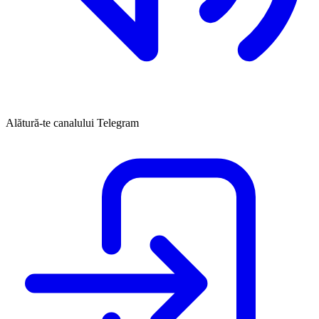
Alătură-te canalului Telegram