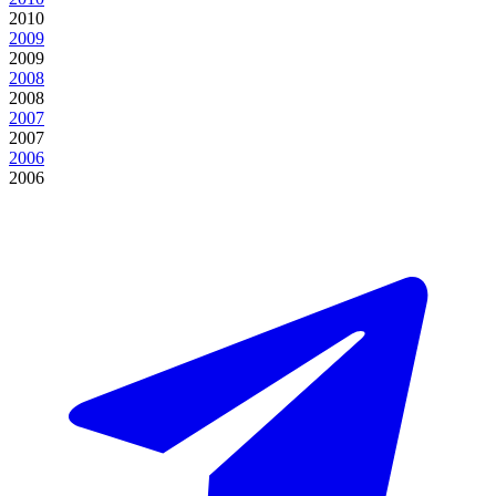
2010
2009
2009
2008
2008
2007
2007
2006
2006