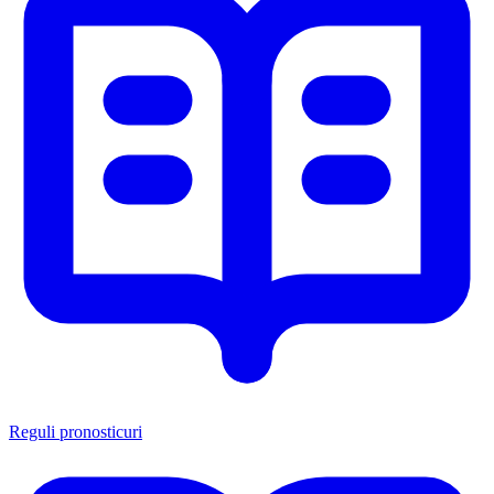
Reguli pronosticuri