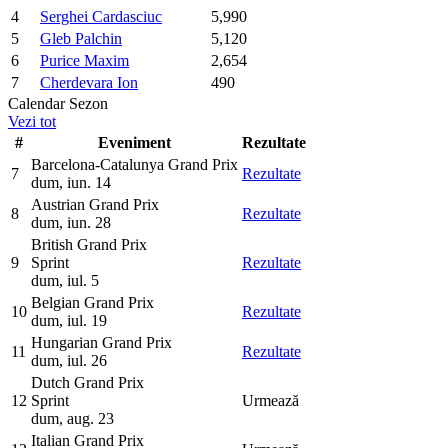
4
Serghei Cardasciuc
5,990
5
Gleb Palchin
5,120
6
Purice Maxim
2,654
7
Cherdevara Ion
490
Calendar Sezon
Vezi tot
#
Eveniment
Rezultate
Barcelona-Catalunya Grand Prix
7
Rezultate
dum, iun. 14
Austrian Grand Prix
8
Rezultate
dum, iun. 28
British Grand Prix
9
Sprint
Rezultate
dum, iul. 5
Belgian Grand Prix
10
Rezultate
dum, iul. 19
Hungarian Grand Prix
11
Rezultate
dum, iul. 26
Dutch Grand Prix
12
Sprint
Urmează
dum, aug. 23
Italian Grand Prix