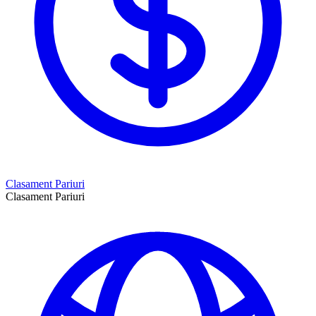
Clasament Pariuri
Clasament Pariuri