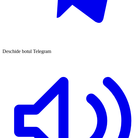
Deschide botul Telegram